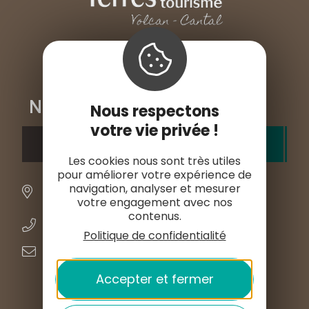
Nos bureaux d'accueil
Nous respectons
votre vie privée !
MURAT
ALLANCHE
LE LIORAN
Les cookies nous sont très utiles
pour améliorer votre expérience de
Place de l'Hôtel de ville
navigation, analyser et mesurer
15300 MURAT
votre engagement avec nos
contenus.
+33 4 71 20 09 47
Politique de confidentialité
contact@hautesterrestourisme.fr
Accepter et fermer