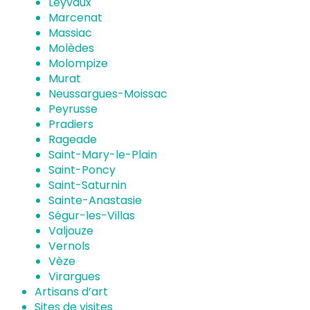
Leyvaux
Marcenat
Massiac
Molèdes
Molompize
Murat
Neussargues-Moissac
Peyrusse
Pradiers
Rageade
Saint-Mary-le-Plain
Saint-Poncy
Saint-Saturnin
Sainte-Anastasie
Ségur-les-Villas
Valjouze
Vernols
Vèze
Virargues
Artisans d’art
Sites de visites