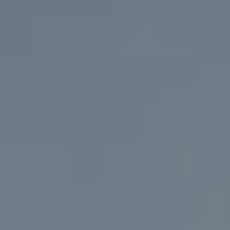
INCONTOURNABLES
PLEINE NATURE
VISITES ET SAVOIR-FAIRE
AGENDA
Billetterie en ligne