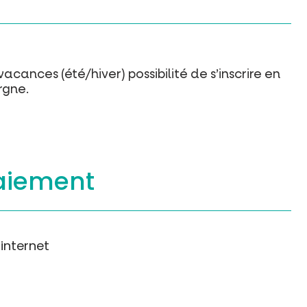
acances (été/hiver) possibilité de s’inscrire en
rgne.
aiement
internet