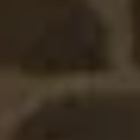
INCONTOURNABLES
PLEINE NATURE
VISITES ET SAVOIR-FAIRE
AGENDA
Billetterie en ligne