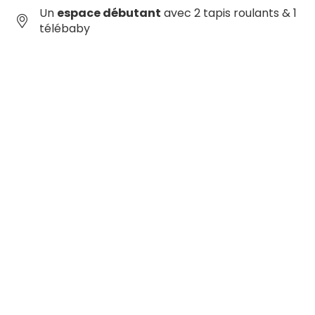
Un
espace débutant
avec 2 tapis roulants & 1
télébaby
Pour vous garantir une qualité de neige toute la
saison,
285 enneigeurs
permettent de couvrir la
moitié du domaine, l'espace débutant et la zone
ludique ! De quoi se faire plaisir sur un domaine
naturel préservé.