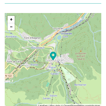
+
−
| Map data ©
Leaflet
OpenStreetMap contributors