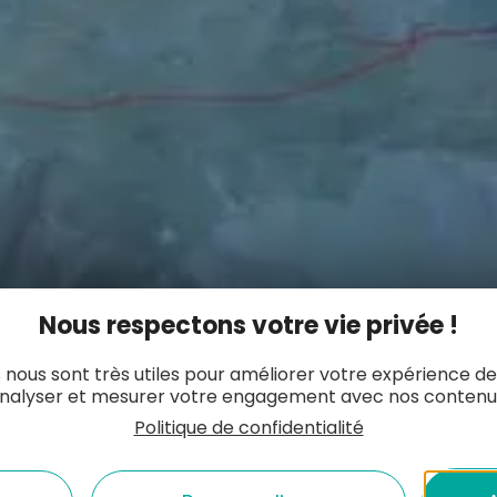
Nous respectons votre vie privée !
 nous sont très utiles pour améliorer votre expérience de
une
sélection de brochures
mises à votre di
nalyser et mesurer votre engagement avec nos contenu
Politique de confidentialité
ous pouvez les
télécharger
afin de les
consul
is postaux à votre charge) ou bien venir les