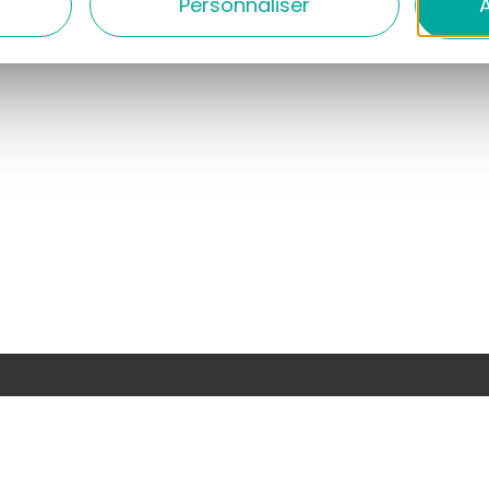
Personnaliser
A
z-vous gratuitement !
mé de toute l’actualité et des bons plans du Volcan Canta