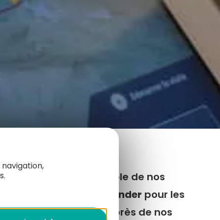
 navigation,
sposition dans l’ensemble de nos
s.
ter en ligne
, les
commander
pour les
retirer directement
auprès de nos