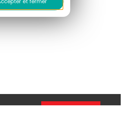
ccepter et fermer
Je m'inscris
l.