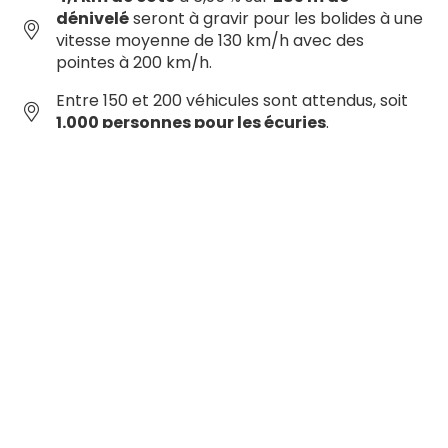
dénivelé
seront à gravir pour les bolides à une
vitesse moyenne de 130 km/h avec des
pointes à 200 km/h.
Entre 150 et 200 véhicules sont attendus, soit
1.000 personnes pour les écuries
.
Programme :
Samedi 26 septembre
: 2 manches
proposées : de 13h30 à 16h et de 16h à 18h
Dimanche 27 septembre
: 3 manches
proposées : de 9h à 12h, de 12h30 à 15h30 et de
15h30 à 18h.
Tout le week-end
: nombreuses animations
diverses. Buvette, restauration, parc
concurrents dans la ville de Massiac. Parkings
et navettes gratuites.