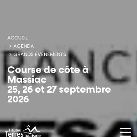
Panneau de gestion des cookies
ACCUEIL
AGENDA
GRANDS ÉVÈNEMENTS
Course de côte à
Massiac
25, 26 et 27 septembre
2026