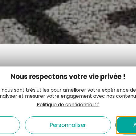
z toutes les brocantes et vide-greniers des
Nous respectons votre vie privée !
 nous sont très utiles pour améliorer votre expérience de
nalyser et mesurer votre engagement avec nos contenu
Politique de confidentialité
DATE
Personnaliser
A