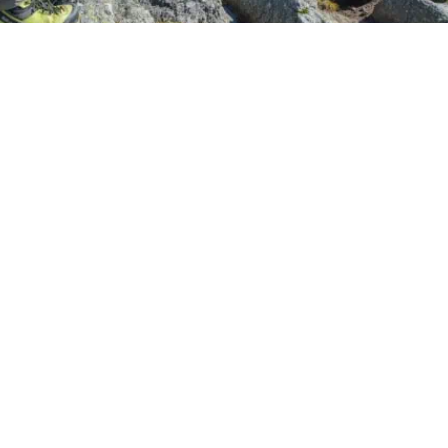
Randonneurs sur le Peyre Arse
Des montagnes et des
traditions
Les burons : héritages
montagnards
Burons ? c’est un mot que vous avez peut-être
déjà entendu. Mais oui, c’est ce petit habitat en
pierre
que l’on trouve dans nos montagnes. Durs à