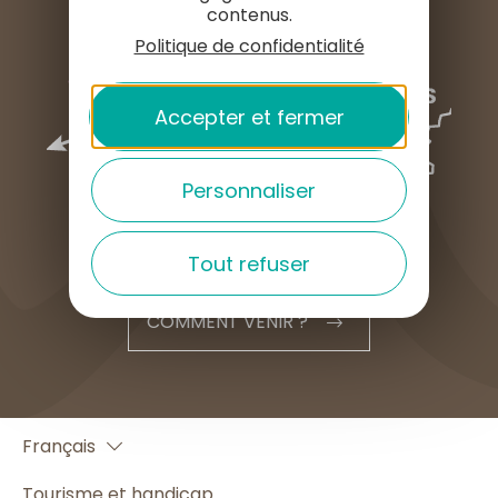
contenus.
Politique de confidentialité
Accepter et fermer
Personnaliser
Tout refuser
COMMENT VENIR ?
English
Français
Español
Tourisme et handicap