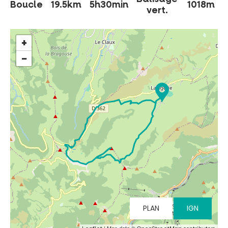
Boucle
19.5km
5h30min
1018m
vert.
+
−
INCONTOURNABLES
PLEINE NATURE
VISITES ET SAVOIR-FAIRE
AGENDA
PLAN
IGN