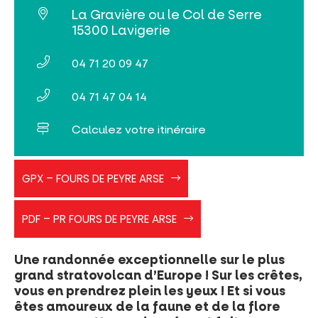
La Gravière ou le Col de Serre
15300 Lavigerie
04 71 20 09 47
04 71 47 04 14
Calculez votre itinéraire
PR
GPX – FOURS DE PEYRE ARSE
Vert
Les
PR
Fours
PDF – PR FOURS DE PEYRE ARSE
Fours
du
de
Peyre
Peyre
Une randonnée exceptionnelle sur le plus
Arse
Arse
grand stratovolcan d’Europe ! Sur les crêtes,
vous en prendrez plein les yeux ! Et si vous
êtes amoureux de la faune et de la flore