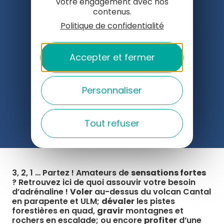
votre engagement avec nos
contenus.
Politique de confidentialité
Accepter et fermer
Personnaliser
Tout refuser
3, 2, 1 … Partez ! Amateurs de
sensations fortes
? Retrouvez ici de quoi assouvir votre besoin
d’adrénaline !
Voler
au-dessus du volcan Cantal
en parapente et ULM;
dévaler
les pistes
forestières en quad,
gravir
montagnes et
rochers en escalade; ou encore
profiter
d’une