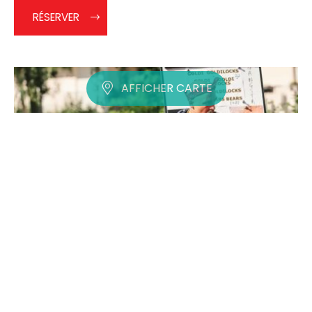
RÉSERVER
AFFICHER CARTE
Le jeu. 6 août
Champ Libre - Spectacle Goldie - La
vérité sur Boucle d’Or et le Gansta
Rap