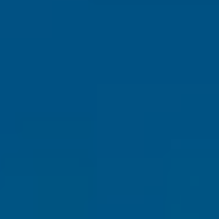
INCONTOURNABLES
PLEINE NATURE
VISITES ET SAVOIR-FAIRE
AGENDA
Billetterie en ligne
Tribus et groupes
Rechercher