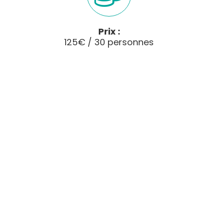
Prix :
125€ / 30 personnes
PRESTATION DE VISITE
GUIDEE - EGLISE SAINT JEAN
BAPTISTE
L’église Saint-Jean Baptiste, bâtie en bordure de
remparts
, témoigne de son système
défensif
.
Austère au premier regard, elle offre pourtant de
nombreux détails remarquables à qui sait décoder
le langage chrétien :
modillons
, porte
sculptée
,