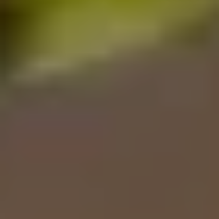
VISITES ET SAVOIR-FAIRE
AGENDA
Billetterie en ligne
Tribus et groupes
Rechercher