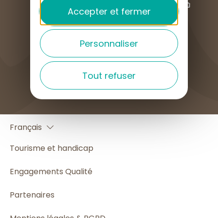
Accepter et fermer
Personnaliser
COMMENT VENIR ?
Tout refuser
English
Français
Español
Tourisme et handicap
Engagements Qualité
Partenaires