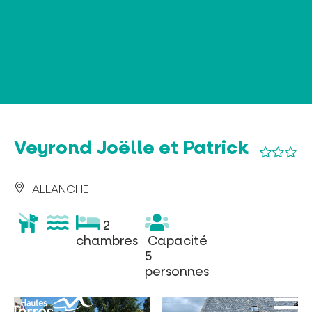
Panneau de gestion des cookies
Veyrond Joëlle et Patrick
ALLANCHE
animaux
piscine
2
2
acceptés
chambres
Capacité
chambres
Capacité
5
5
personnes
personnes