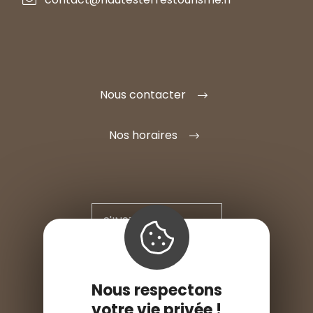
Nous contacter
Nos horaires
S'INSTALLER ICI
ESPACE PRO
Nous respectons
ESPACE PRESSE
votre vie privée !