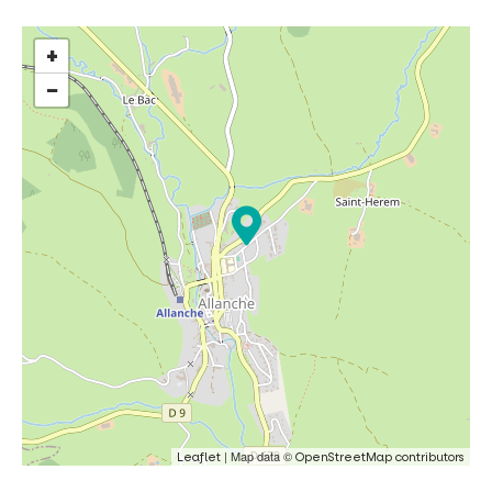
+
−
| Map data ©
Leaflet
OpenStreetMap contributors