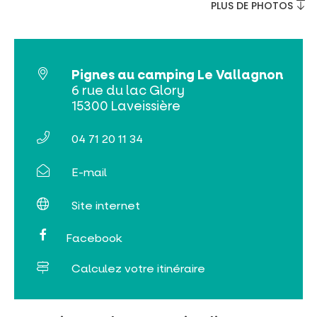
PLUS DE PHOTOS
Pignes au camping Le Vallagnon
Billetterie en ligne
6 rue du lac Glory
15300 Laveissière
Tribus et groupes
04 71 20 11 34
Rechercher
E-mail
Site internet
Facebook
Calculez votre itinéraire