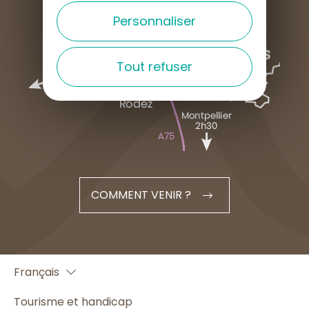
Personnaliser
Tout refuser
COMMENT VENIR ?
English
Français
Español
Tourisme et handicap