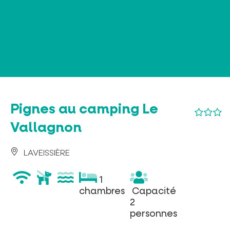
Panneau de gestion des cookies
Pignes au camping Le
Vallagnon
LAVEISSIÈRE
wifi
animaux
piscine
1
1
acceptés
chambres
Capacité
chambres
Capacité
2
2
personnes
personnes