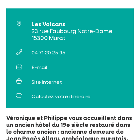
Les Volcans
Billetterie en ligne
23 rue Faubourg Notre-Dame
15300 Murat
Tribus et groupes
04 71 20 25 95
Rechercher
E-mail
Site internet
Calculez votre itinéraire
Véronique et Philippe vous accueillent dans
un ancien hôtel du 19e siècle restauré dans
le charme ancien : ancienne demeure de
Jean Pagès Allary, archéologue muratais.