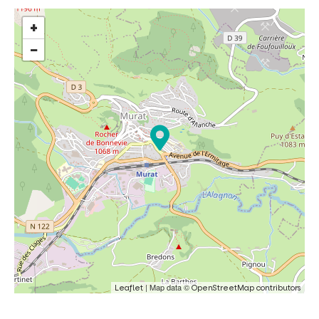
+
−
| Map data ©
Leaflet
OpenStreetMap contributors