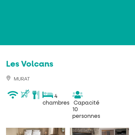
Panneau de gestion des cookies
Les Volcans
MURAT
wifi
restaurant
4
4
chambres
Capacité
chambres
Capacité
10
10
personnes
personnes