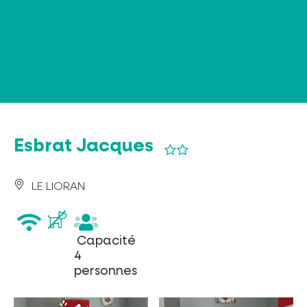
Panneau de gestion des cookies
Esbrat Jacques
LE LIORAN
wifi
Capacité
Capacité
4
4
personnes
personnes