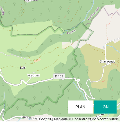
PLAN
IGN
| Map data ©
Leaflet
OpenStreetMap contributors