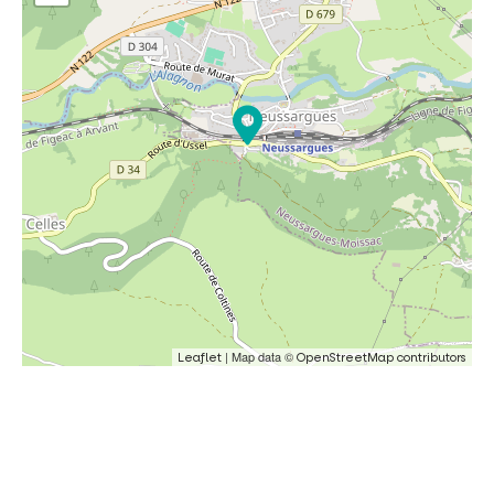
| Map data ©
Leaflet
OpenStreetMap contributors