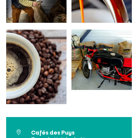
INCONTOURNABLES
PLEINE NATURE
VISITES ET SAVOIR-FAIRE
AGENDA
Billetterie en ligne
Cafés des Puys
Tribus et groupes