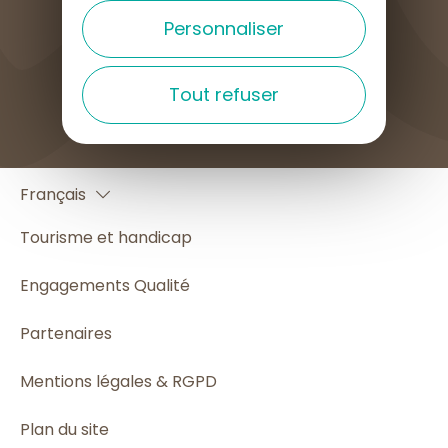
Personnaliser
COMMENT VENIR ?
Tout refuser
English
Français
Español
Tourisme et handicap
Engagements Qualité
Partenaires
Mentions légales & RGPD
Plan du site