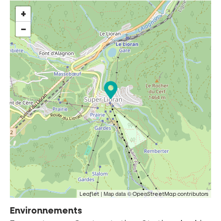
+
−
| Map data ©
Leaflet
OpenStreetMap contributors
Environnements