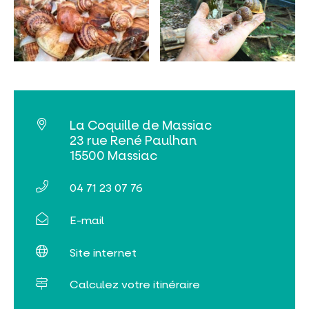
INCONTOURNABLES
PLEINE NATURE
La Coquille de Massiac
VISITES ET SAVOIR-FAIRE
23 rue René Paulhan
15500 Massiac
AGENDA
04 71 23 07 76
E-mail
Site internet
Billetterie en ligne
Calculez votre itinéraire
Tribus et groupes