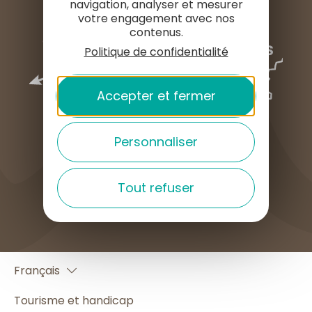
navigation, analyser et mesurer
votre engagement avec nos
contenus.
Politique de confidentialité
Accepter et fermer
Personnaliser
Tout refuser
COMMENT VENIR ?
English
Français
Español
Tourisme et handicap