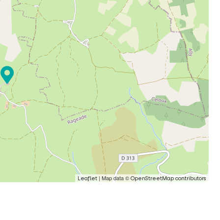
| Map data ©
Leaflet
OpenStreetMap contributors