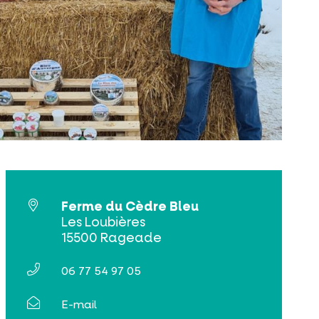
Ferme du Cèdre Bleu
Les Loubières
15500 Rageade
06 77 54 97 05
E-mail