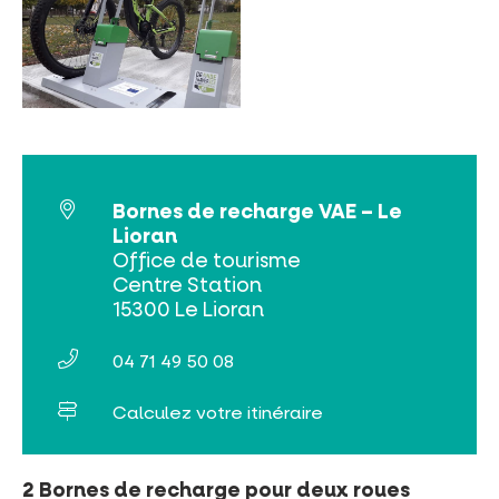
INCONTOURNABLES
PLEINE NATURE
VISITES ET SAVOIR-FAIRE
Bornes de recharge VAE – Le
AGENDA
Lioran
Office de tourisme
Centre Station
15300 Le Lioran
04 71 49 50 08
Billetterie en ligne
Calculez votre itinéraire
Tribus et groupes
Rechercher
2 Bornes de recharge pour deux roues