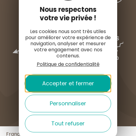
Nous respectons
votre vie privée !
Les cookies nous sont très utiles
pour améliorer votre expérience de
navigation, analyser et mesurer
votre engagement avec nos
contenus.
Politique de confidentialité
Accepter et fermer
COMMENT VENIR ?
Personnaliser
Tout refuser
English
Français
Español