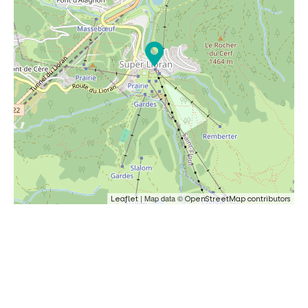
| Map data ©
Leaflet
OpenStreetMap contributors