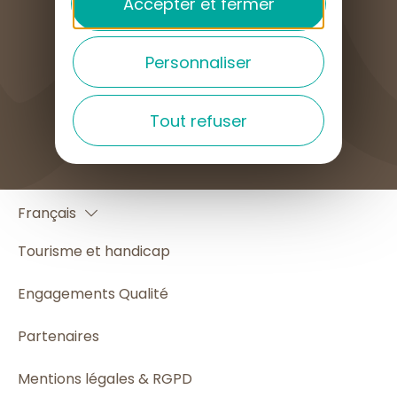
Accepter et fermer
Personnaliser
COMMENT VENIR ?
Tout refuser
English
Français
Español
Tourisme et handicap
Engagements Qualité
Partenaires
Mentions légales & RGPD