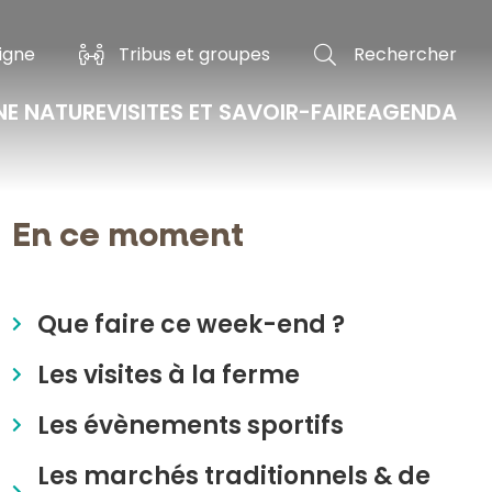
ligne
Tribus et groupes
Rechercher
INE NATURE
VISITES ET SAVOIR-FAIRE
AGENDA
Espaces Naturels Sensibles et Réserve naturelle régionale
Les bons gestes en montagne et en vacances
En ce moment
Que faire ce week-end ?
Les visites à la ferme
Les évènements sportifs
Les marchés traditionnels & de