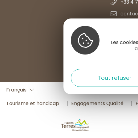
+33 4 7
contac
Nous con
Les cookies
a
S'INSTALL
Tout refuser
English
Français
Español
Tourisme et handicap
Engagements Qualité