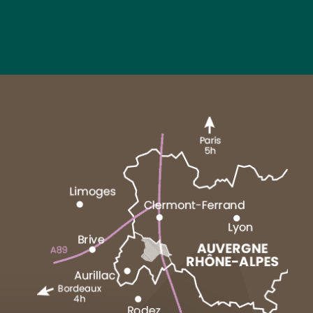
MARCENAT
NEUSSARGUES
1 place du Cézallier
15160 ALLANCHE