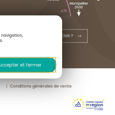
+33 4 71 20 48 43
contact@hautesterrestourisme.fr
 navigation,
COMMENT VENIR ?
s.
ccepter et fermer
e
Conditions générales de vente