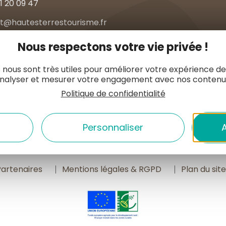
1 20 09 47
t@hautesterrestourisme.fr
Nous respectons votre vie privée !
tacter
Nos horaires
 nous sont très utiles pour améliorer votre expérience de
nalyser et mesurer votre engagement avec nos contenu
ER ICI
ESPACE PRO
ESPACE PRESSE
Politique de confidentialité
Personnaliser
A
Partenaires
Mentions légales & RGPD
Plan du sit