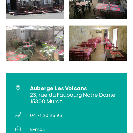
INCONTOURNABLES
PLEINE NATURE
VISITES ET SAVOIR-FAIRE
Auberge Les Volcans
23, rue du Faubourg Notre Dame
AGENDA
15300 Murat
04 71 20 25 95
E-mail