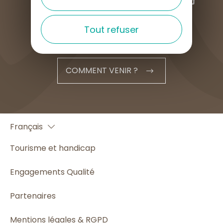
Tout refuser
COMMENT VENIR ?
English
Français
Español
Tourisme et handicap
Engagements Qualité
Partenaires
Mentions légales & RGPD