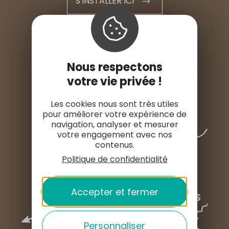
S'INSTALLER ICI
ESPACE PRO
ESPACE PRESSE
Nous respectons
votre vie privée !
Les cookies nous sont très utiles
pour améliorer votre expérience de
navigation, analyser et mesurer
votre engagement avec nos
contenus.
Politique de confidentialité
Accepter et fermer
Personnaliser