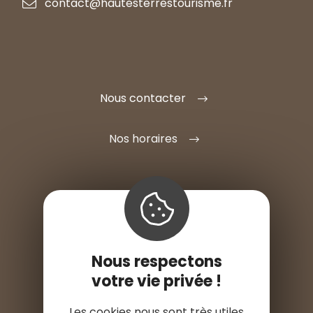
contact@hautesterrestourisme.fr
Nous contacter
Nos horaires
S'INSTALLER ICI
Nous respectons
ESPACE PRO
votre vie privée !
ESPACE PRESSE
Les cookies nous sont très utiles