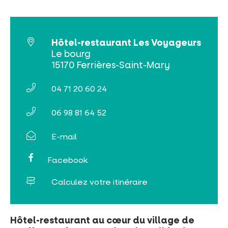
Hôtel-restaurant Les Voyageurs
Billetterie en ligne
Le bourg
15170 Ferrières-Saint-Mary
Tribus et groupes
04 71 20 60 24
Rechercher
06 98 81 64 52
E-mail
Facebook
Calculez votre itinéraire
Hôtel-restaurant au cœur du village de