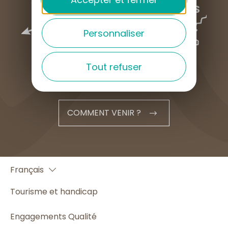
Personnaliser
Tout refuser
COMMENT VENIR ?
English
Français
Español
Tourisme et handicap
Engagements Qualité