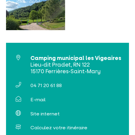
INCONTOURNABLES
Camping municipal les Vigeaires
Lieu-dit Pradet, RN 122
15170 Ferrières-Saint-Mary
PLEINE NATURE
04 71 20 61 88
VISITES ET SAVOIR-FAIRE
E-mail
AGENDA
Site internet
Calculez votre itinéraire