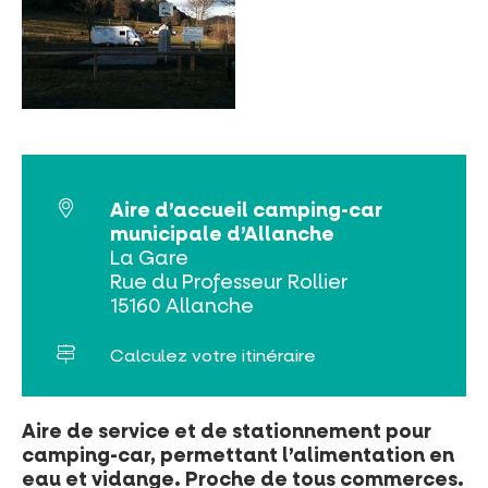
INCONTOURNABLES
Aire d’accueil camping-car
PLEINE NATURE
municipale d’Allanche
La Gare
VISITES ET SAVOIR-FAIRE
Rue du Professeur Rollier
15160 Allanche
AGENDA
Calculez votre itinéraire
Aire de service et de stationnement pour
camping-car, permettant l’alimentation en
eau et vidange. Proche de tous commerces.