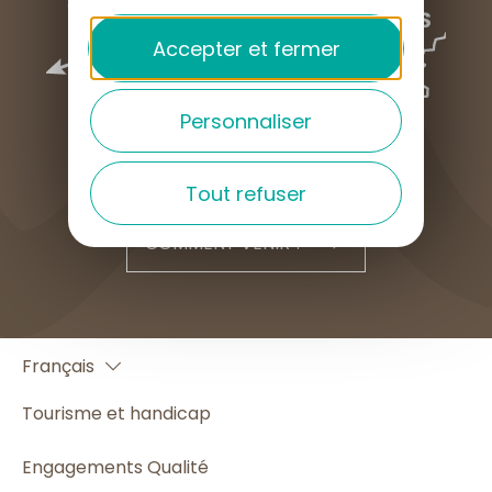
Accepter et fermer
Personnaliser
Tout refuser
COMMENT VENIR ?
English
Français
Español
Tourisme et handicap
Engagements Qualité