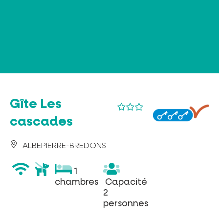
Panneau de gestion des cookies
Gîte Les
cascades
ALBEPIERRE-BREDONS
wifi
animaux
1
1
acceptés
chambres
Capacité
chambres
Capacité
2
2
personnes
personnes