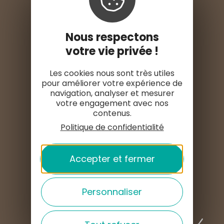
Nous contacter
Nos horaires
Nous respectons
votre vie privée !
Les cookies nous sont très utiles
pour améliorer votre expérience de
navigation, analyser et mesurer
S'INSTALLER ICI
votre engagement avec nos
contenus.
ESPACE PRO
Politique de confidentialité
ESPACE PRESSE
Accepter et fermer
Personnaliser