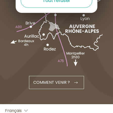
Tout refuser
COMMENT VENIR ?
English
Français
Español