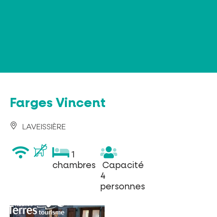
Panneau de gestion des cookies
Farges Vincent
LAVEISSIÈRE
wifi
1
1
chambres
Capacité
chambres
Capacité
4
4
personnes
personnes