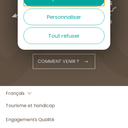
Personnaliser
Tout refuser
COMMENT VENIR ?
English
Français
Español
Tourisme et handicap
Engagements Qualité