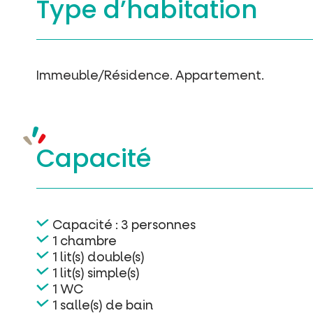
Type d’
habitation
Immeuble/Résidence.
Appartement.
Capacité
Capacité : 3 personnes
1 chambre
1 lit(s) double(s)
1 lit(s) simple(s)
1 WC
1 salle(s) de bain