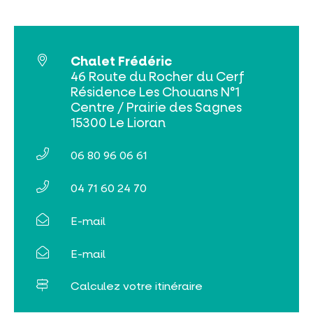
Chalet Frédéric
46 Route du Rocher du Cerf
Résidence Les Chouans N°1
Billetterie en ligne
Centre / Prairie des Sagnes
15300 Le Lioran
Tribus et groupes
Rechercher
06 80 96 06 61
04 71 60 24 70
E-mail
E-mail
Calculez votre itinéraire