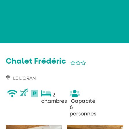
Panneau de gestion des cookies
Chalet Frédéric
LE LIORAN
wifi
parking
2
2
privé
chambres
Capacité
chambres
Capacité
6
6
personnes
personnes