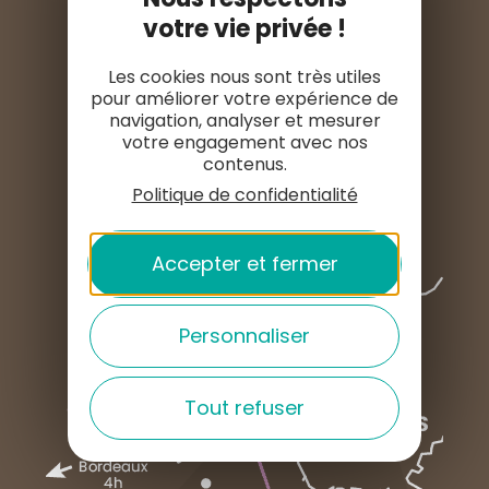
S'INSTALLER ICI
votre vie privée !
ESPACE PRO
Les cookies nous sont très utiles
pour améliorer votre expérience de
navigation, analyser et mesurer
ESPACE PRESSE
votre engagement avec nos
contenus.
Politique de confidentialité
Accepter et fermer
Personnaliser
Tout refuser