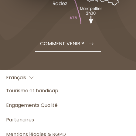
COMMENT VENIR ?
English
Français
Español
Tourisme et handicap
Engagements Qualité
Partenaires
Mentions légales & RGPD