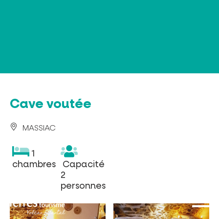
Panneau de gestion des cookies
Cave voutée
MASSIAC
1
1
chambres
Capacité
chambres
Capacité
2
2
personnes
personnes