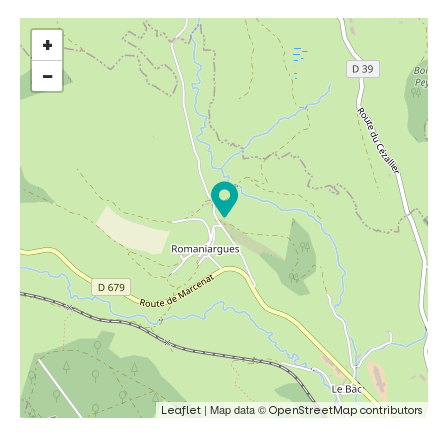
+
−
| Map data ©
Leaflet
OpenStreetMap contributors