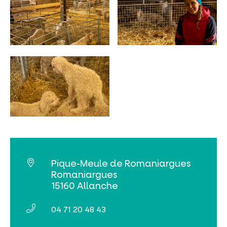
INCONTOURNABLES
PLEINE NATURE
VISITES ET SAVOIR-FAIRE
AGENDA
Pique-Meule de Romaniargues
Romaniargues
15160 Allanche
Billetterie en ligne
04 71 20 48 43
Tribus et groupes