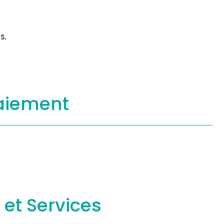
s.
aiement
s
et Services