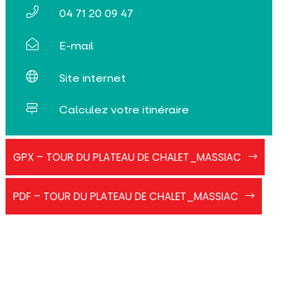
04 71 20 09 47
E-mail
Site internet
Calculez votre itinéraire
PR
GPX – TOUR DU PLATEAU DE CHALET_MASSIAC
Bleu
-
Tour
Tour
PDF – TOUR DU PLATEAU DE CHALET_MASSIAC
du
du
plateau
plateau
de
de
Chalet
Chalet