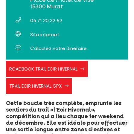
Place de l’Hôtel de Ville
15300 Murat
04 71 20 22 62
Site internet
Calculez votre itinéraire
roadbook_parcours4
ROADBOOK TRAIL ECIR HIVERNAL
L'écir
hivernal
n.4
TRAIL ECIR HIVERNAL GPX
ecir
hivernal
Cette boucle très complète, emprunte les
sentiers du trail «l’Ecir Hivernal»,
compétition qui a lieu chaque 1er weekend
de décembre. Elle est idéale pour effectuer
une sortie longue entre zones d’estives et