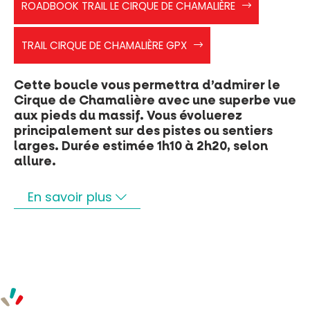
ROADBOOK TRAIL LE CIRQUE DE CHAMALIÈRE
Cirque
de
n.17
Chamalière
TRAIL CIRQUE DE CHAMALIÈRE GPX
cirque
de
chamalieres
Cette boucle vous permettra d’admirer le
Cirque de Chamalière avec une superbe vue
aux pieds du massif. Vous évoluerez
principalement sur des pistes ou sentiers
larges. Durée estimée 1h10 à 2h20, selon
allure.
En savoir plus