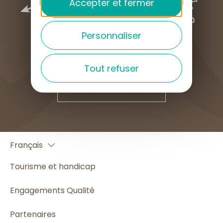
Accepter et fermer
Personnaliser
Tout refuser
COMMENT VENIR ?
English
Français
Español
Tourisme et handicap
Engagements Qualité
Partenaires