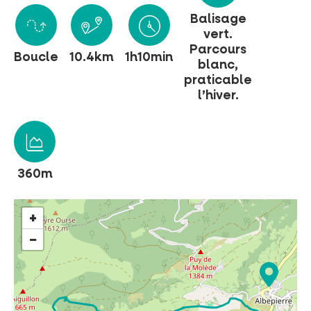
Balisage
vert.
Parcours
Boucle
10.4km
1h10min
blanc,
praticable
l’hiver.
INCONTOURNABLES
PLEINE NATURE
VISITES ET SAVOIR-FAIRE
360m
AGENDA
+
−
Billetterie en ligne