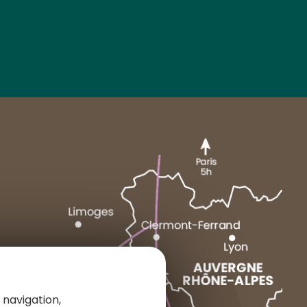
MARCENAT
NEUSSARGUES
1 place du Cézallier
 navigation,