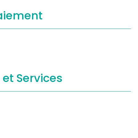
aiement
s
et Services