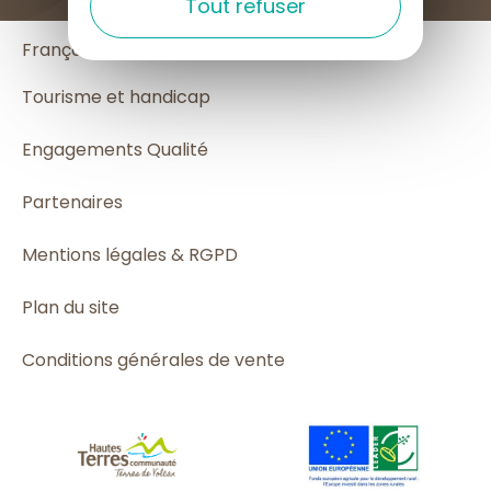
Tout refuser
English
Français
Español
Tourisme et handicap
Engagements Qualité
Partenaires
Mentions légales & RGPD
Plan du site
Conditions générales de vente