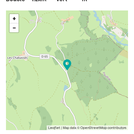
INCONTOURNABLES
+
−
PLEINE NATURE
VISITES ET SAVOIR-FAIRE
AGENDA
Billetterie en ligne
Tribus et groupes
| Map data ©
Leaflet
OpenStreetMap contributors
Rechercher