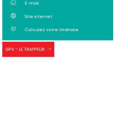
E-mail
Site internet
Calculez votre itinéraire
RAQLECHE
GPX – LE TRAPPEUR
trappeur2019