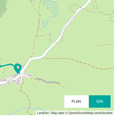
PLAN
IGN
| Map data ©
Leaflet
OpenStreetMap contributors