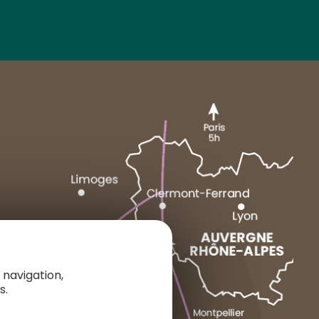
MARCENAT
NEUSSARGUES
1 place du Cézallier
 navigation,
15160 ALLANCHE
s.
+33 4 71 20 48 43