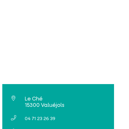
Le Ché
15300 Valuéjols
04 71 23 26 39