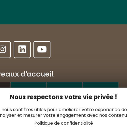
reaux d'accueil
ALLANCHE
LE LIORAN
MASSIAC
Nous respectons votre vie privée !
e l'Hôtel de ville
 nous sont très utiles pour améliorer votre expérience de
MURAT
nalyser et mesurer votre engagement avec nos contenu
1 20 09 47
Politique de confidentialité