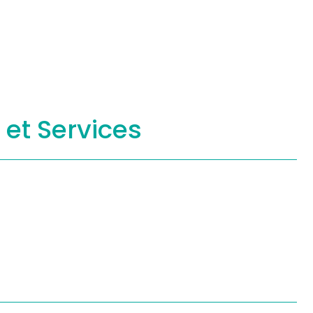
s
et Services