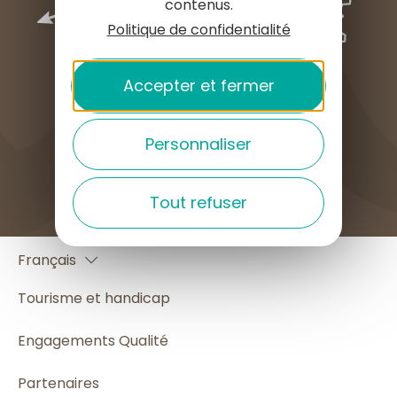
contenus.
Politique de confidentialité
Accepter et fermer
Personnaliser
COMMENT VENIR ?
Tout refuser
English
Français
Español
Tourisme et handicap
Engagements Qualité
Partenaires