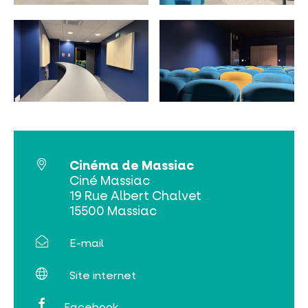
INCONTOURNABLES
PLEINE NATURE
VISITES ET SAVOIR-FAIRE
AGENDA
Cinéma de Massiac
Ciné Massiac
19 Rue Albert Chalvet
15500 Massiac
E-mail
Billetterie en ligne
Site internet
Tribus et groupes
Facebook