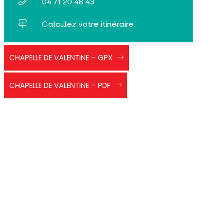
04 71 20 48 43
Calculez votre itinéraire
PR
CHAPELLE DE VALENTINE – GPX
Vert
-
Chapelle
La
CHAPELLE DE VALENTINE – PDF
de
chapelle
Valentine
Valentine
(2)