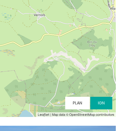
PLAN
IGN
| Map data ©
Leaflet
OpenStreetMap contributors