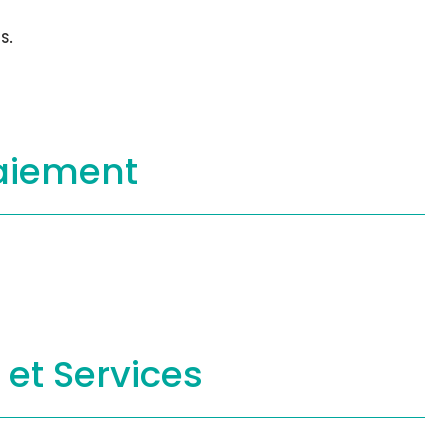
s.
aiement
s
et Services