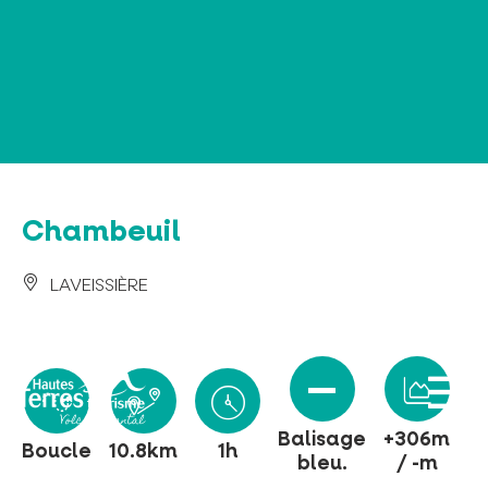
Panneau de gestion des cookies
Chambeuil
LAVEISSIÈRE
Balisage
+306m
Boucle
10.8km
1h
bleu.
/ -m