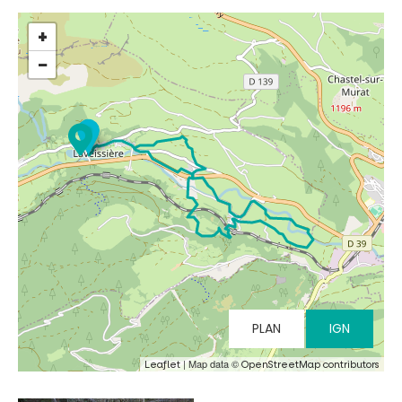
+
−
INCONTOURNABLES
PLEINE NATURE
VISITES ET SAVOIR-FAIRE
AGENDA
PLAN
IGN
Billetterie en ligne
| Map data ©
Leaflet
OpenStreetMap contributors
Tribus et groupes