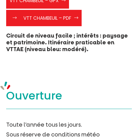
VTT CHAMBEUIL – GPX
BLEU
CHAMBEUIL
faites
Chambeuil
VTT CHAMBEUIL – PDF
clic
droit
-
Circuit de niveau facile ; intérêts : paysage
>
et patrimoine. Itinéraire praticable en
enregistré
VTTAE (niveau bleu: modéré).
sous
chambeuil_vtt4″>
(clic
droit
-
>
Ouverture
enregistré
sous)
VTT
Chambeuil
–
Geojson
Toute l’année tous les jours.
Sous réserve de conditions météo