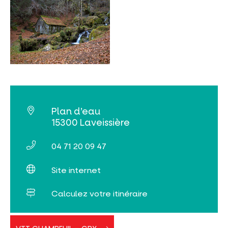
Rechercher
Plan d’eau
15300 Laveissière
04 71 20 09 47
Site internet
Calculez votre itinéraire
VTT