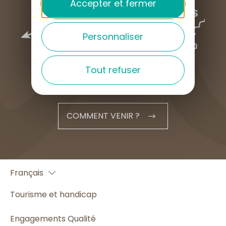
Accepter et fermer
Personnaliser
Tout refuser
COMMENT VENIR ?
English
Français
Español
Tourisme et handicap
Engagements Qualité